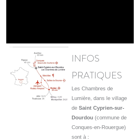
INFOS
PRATIQUES
Les Chambres de
Lumière, dans le village
de
Saint Cyprien-sur-
Dourdou
(commune de
Conques-en-Rouergue)
sont à :