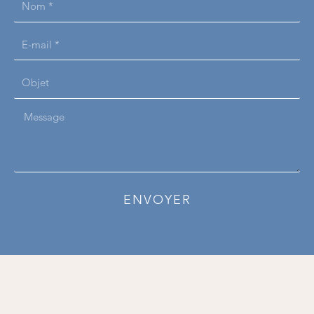
Nom
*
E-
mail
Objet
*
Message
ENVOYER