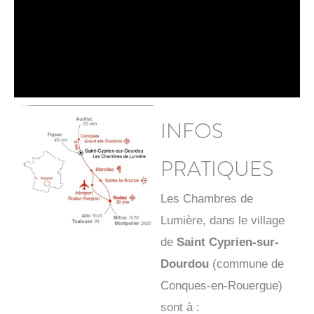
INFOS
PRATIQUES
Les Chambres de
Lumière, dans le village
de
Saint Cyprien-sur-
Dourdou
(commune de
Conques-en-Rouergue)
sont à :